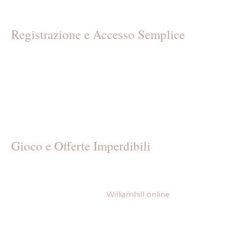
innovazione per garantire divertimento e opportunità
di vincita a tutti i giocatori.
Registrazione e Accesso Semplice
Per iniziare, basta effettuare il
williamhill login
tramite il
sito ufficiale o l’app dedicata. La procedura è intuitiva:
inserisci le tue credenziali e accedi immediatamente a
un mondo di slot machine, tavoli live e scommesse
sportive. La
williamhill app
è disponibile per iOS e
Android, con interfaccia fluida e notifiche in tempo
reale per non perderti promozioni esclusive.
Gioco e Offerte Imperdibili
Il catalogo di giochi è vastissimo, con slot tematiche,
roulette, blackjack e poker forniti dai migliori provider
come NetEnt e Playtech.
Williamhill online
spicca per i
bonus di benvenuto generosi, fino a 1000€ più free
spin, e un programma fedeltà che premia i giocatori