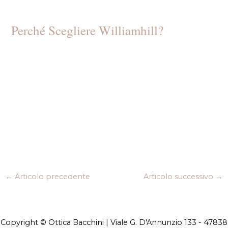
assidui. La sicurezza è al top grazie alla licenza ADM,
con pagamenti rapidi via carta, e-wallet e bonifico.
Perché Scegliere Williamhill?
Interfaccia user-friendly su desktop e mobile
Assistenza clienti 24/7 in italiano
Sezione live con croupier professionisti
Promozioni settimanali e jackpot progressivi
Se cerchi un casinò completo e affidabile,
williamhill it
è la scelta ideale per un’avventura di gioco
emozionante e responsabile.
←
Articolo precedente
Articolo successivo
→
Copyright © Ottica Bacchini | Viale G. D'Annunzio 133 - 47838