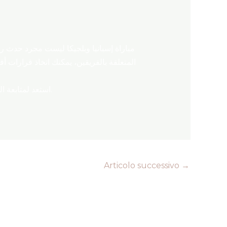
مباراة إسبانيا وبلجيكا ليست مجرد حدث ر
استعد لمتابعة المباراة، ولا تنسَ وضع رهاناتك بحكمة لضمان تجربة ممتعة ومربحة. اتبع النصائح السابقة واستمتع بمشاهدة المباراة.
Articolo successivo
→