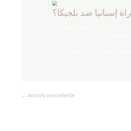
راة إسبانيا ضد بلجيكا؟
ال. من خلال فهم الإحصائيات والمعلومات
الفريقين، يمكنك اتخاذ قرارات أفضل وزيادة احتمالات نجاحك في المراهنة. مباراة كأس العالم 2026 تعد نقطة انطلاق مثالية لتجربة حظك وتحقيق
الأرباح.
←
Articolo precedente