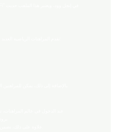
تقدم المراهنات الرياضية العديد من المزايا التي يمكن للمراهنين الاستفادة منها، خاصة عندما يتعلق الأمر بمباريات كأس العالم. من بين هذه المزايا:
بالإضافة إلى ذلك، يمكن للمراهنين الجدد الاستفادة من المكافآت والترقيات المقدمة من مواقع المراهنات، مما يزيد من فرصهم في تحقيق أرباح أعلى.
عند الدخول في عالم المراهنات، ت
بروتوكولات أمان لحماية بياناتك الشخصية والمالية. تحقق من تقييمات المستخدمين وآراءهم حول المنصة التي تختارها.
علاوة على ذلك، تضمن المواقع الموثوقة توفير دعم عملاء فعال في حالة حدوث أي مشاكل. هذا يضمن لك تجربة مراهنة خالية من القلق.