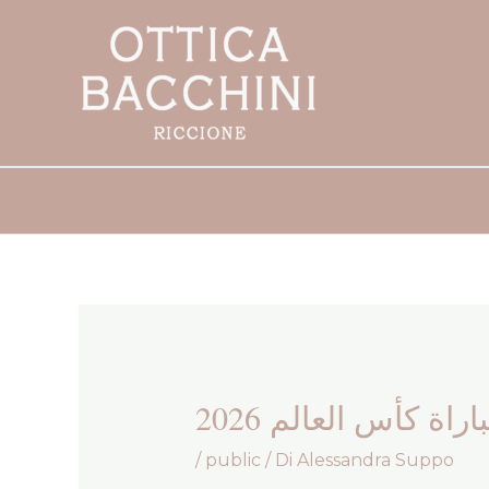
Vai
Navigazione
al
articoli
contenuto
اة كأس العالم 2026
/
public
/ Di
Alessandra Suppo