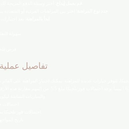
اختر وسيلة الدفع المريحة لك وأدخل المبلغ الذي تريد المراهنة به.
قم بعمل إيداع:
اختر بين المراهنات الفردية أو المتعددة بناءً على معرفتك بفريق واحد أو أكثر.
حدد نوع المراهنة:
بعد اختيارك، يمكنك وضع رهانك ومتابعة المباراة.
ابدأ بالمراهنة:
سهولة التعليمات وأدلة الاستخدام على المواقع.
فرص لتحسين مهاراتك في التحليل الرياضي.
تفاصيل عملية 
لجيكا، تتوفر خيارات عديدة للمراهنة. يمكنك اختيار المراهنة على الفائز ب
الاحتمالات، فإن احتمالات فوز إسبانيا هي 1.63 بينما توجد احتم
والمباريات السابقة ليكون لديك فكرة واضحة عن كيفية اتخاذ القرار.
احتمالات فوز إسبانيا القوية تشير إلى تفضيلها.
احتمالات فوز بلجيكا يمكن أن تعني مكافآت أكبر إذا نجحوا.
تاريخ المواجهات بين الفريقين قد يؤثر في النتائج.