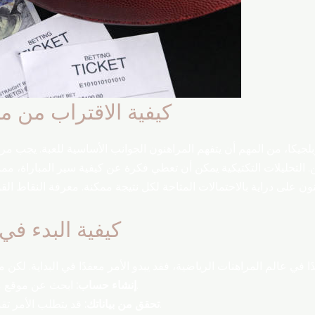
كيفية الاقتراب من مب
لجيكا، من المهم أن يتفهم المراهنون الجوانب الأساسية للعبة. يجب مرا
نون على دراية بالاحتمالات المتاحة لكل نتيجة ممكنة. معرفة النقاط ا
كيفية البدء في 
ابحث عن موقع مراهنات موثوق وقم بإنشاء حساب.
إنشاء حساب:
قد يتطلب الأمر تقديم بعض الوثائق للتحقق من هويتك.
تحقق من بياناتك: