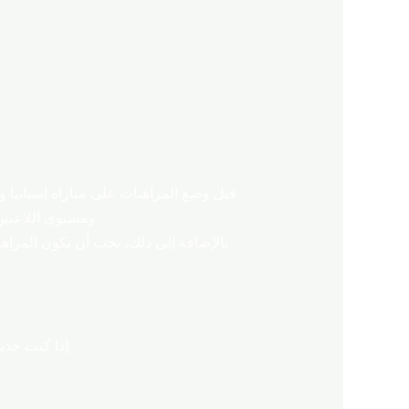
قبل وضع المراهنات على مباراة إسبانيا وب
ومستوى اللاعبين. التحليلات التكتيكية يمكن أن تعطي فكرة عن كيفية سير المباراة، مما يساعد في اتخاذ قرارات مراهنة أكثر ذكاءً.
بالإضافة إلى ذلك، يجب أن يكون المراه
إذا كنت جديدًا في عالم المراهنات الرياضية، فقد يبدو الأمر معقدًا في البداية. لكن مع الخطوات الصحيحة، يمكنك البدء بسهولة: