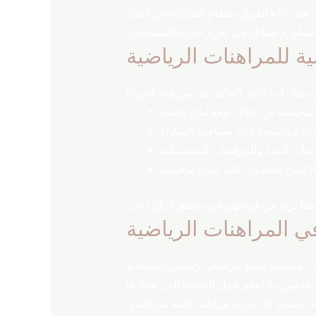
باراة في استاد “SoFi” في إنجل وود، ويعتبر هذا الملعب حديث
سية للمراهنات الرياضية
في المراهنات الرياضية
اختيار منصات تتمتع بترخيص رسمي وتستخدم