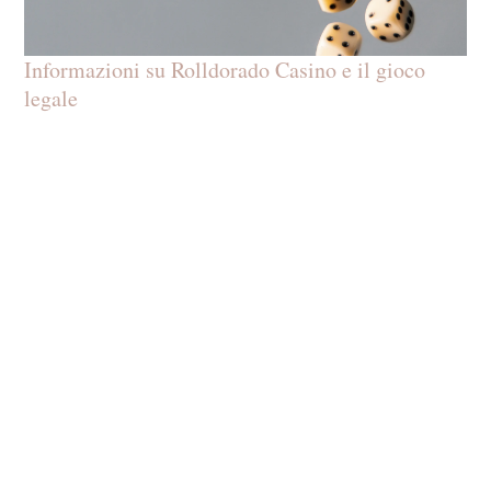
Informazioni su Rolldorado Casino e il gioco
legale
Rolldorado Casino è un esempio di piattaforma di
gioco online che opera in conformità con le normative
italiane. Questo casinò offre un’ampia varietà di giochi,
dalle slot machine alle scommesse sportive,
garantendo un’esperienza di gioco sicura e legale per i
suoi utenti. Con una licenza rilasciata da un’autorità
competente, Rolldorado Casino si impegna a
rispettare le normative vigenti, fornendo così un
ambiente di gioco trasparente e responsabile.
I nuovi utenti possono approfittare di vantaggi
esclusivi, come bonus di benvenuto e giri gratuiti,
contribuendo a rendere l’esperienza di gioco ancora
più gratificante. Rolldorado Casino pone un forte
accento sulla sicurezza e sulla protezione dei dati dei