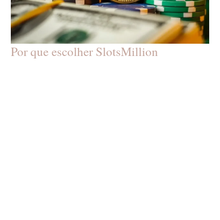
Por que escolher SlotsMillion
A escolha de um cassino online pode ser um desafio,
mas o SlotsMillion se destaca por suas ofertas
abrangentes e pela experiência de usuário
excepcional. Com uma vasta gama de jogos, bônus
atrativos e um compromisso inabalável com a
segurança, este cassino é uma opção sólida para quem
busca diversão e potencial de ganhos. Se você está
procurando por um ambiente de jogo envolvente,
com uma coleção impressionante de slots,
SlotsMillion é uma escolha que você não deve ignorar.
Prepare-se para uma experiência de jogo inesquecível
e aproveite ao máximo tudo o que o SlotsMillion tem
a oferecer!