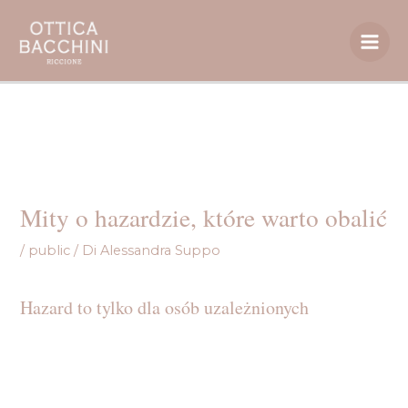
Vai
Navigazione
MAI
al
articoli
MEN
contenuto
Mity o hazardzie, które warto obalić
/
public
/ Di
Alessandra Suppo
Mity o hazardzie, które warto obalić
Hazard to tylko dla osób uzależnionych
Jednym z najczęściej powtarzanych mitów
dotyczących hazardu jest przekonanie, że jest to
rozrywka zarezerwowana jedynie dla osób