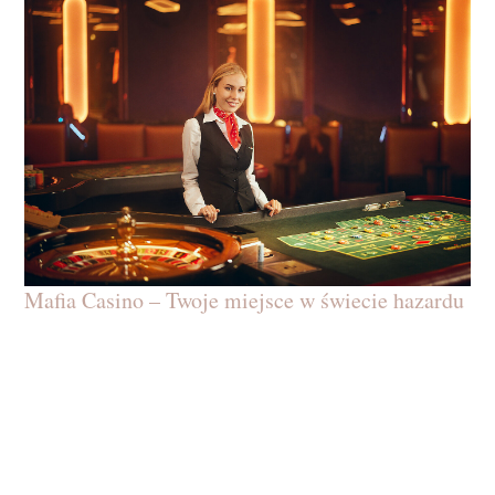
Mafia Casino – Twoje miejsce w świecie hazardu
Mafia Casino to dynamiczna platforma gamingowa,
która stworzona została z myślą o polskich graczach.
Oferuje szeroki wybór gier, w tym popularne sloty oraz
gry na żywo, które dostarczają niezapomnianych
emocji. Dzięki przyjaznemu interfejsowi i
profesjonalnej obsłudze klienta, każdy gracz może