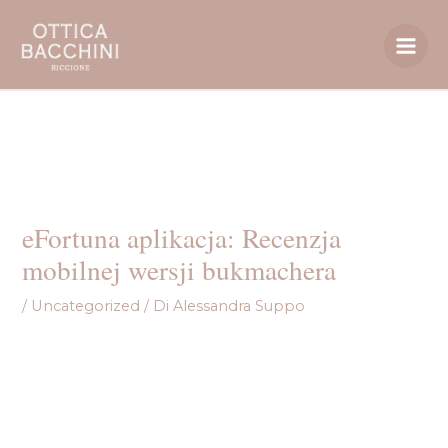
Vai
Navigazione
MAI
al
articoli
MEN
contenuto
eFortuna aplikacja: Recenzja
mobilnej wersji bukmachera
/
Uncategorized
/ Di
Alessandra Suppo
eFortuna aplikacja to jedna z najbardziej cenionych
platform do obstawiania zakładów sportowych w
Polsce. W naszej recenzji sprawdzamy, co oferuje ta
aplikacja, jej zalety i ewentualne wady. Jeśli szukasz
wygodnego sposobu na grę w kasynie i zakłady, warto