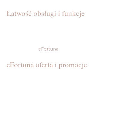
poznać szczegóły.
Łatwość obsługi i funkcje
Aplikacja eFortuna jest intuicyjna i szybka, nawet na
starszych smartfonach. Umożliwia obstawianie
meczów piłkarskich, tenisa czy e-sportu w czasie
rzeczywistym.
eFortuna
wyróżnia się płynnym
interfejsem i szybkim logowaniem biometrycznym.
eFortuna oferta i promocje
eFortuna oferta obejmuje bogaty wybór gier
kasynowych, slotów i ruletki. Nowi użytkownicy
otrzymują bonus powitalny do 2250 zł. Funkcja
efortuna sprawdz kupon
pozwala weryfikować zakłady
jednym kliknięciem, co ułatwia zarządzanie grami.
Szybkie wypłaty wygranych
Live streaming wydarzeń sportowych
Bezpieczne płatności Blik i karty