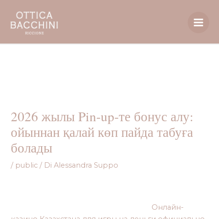
Vai
Navigazione
MAI
al
articoli
MEN
contenuto
2026 жылы Pin-up-те бонус алу:
ойыннан қалай көп пайда табуға
болады
/
public
/ Di
Alessandra Suppo
Pin-up онлайн-казиносы – бұл ойыншылар үшін
қызықты және пайдалы ойын мүмкіндіктерінің кең
әлемі. Бұл казино әлеміне енгендер,
Онлайн-